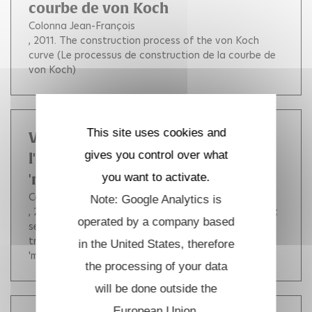
courbe de von Koch
Colonna Jean-François
, 2011.
The construction process of the von Koch
curve (Le processus de construction de la courbe de
von Koch)
This site uses cookies and
Visualisation tridimensionnelle de
gives you control over what
l'ensemble de Mandelbrot avec
you want to activate.
'mapping' des arguments
Colonna Jean-François
Note: Google Analytics is
, 2011.
Tridimensional visualization of the Mandelbrot
operated by a company based
set with mapping of the arguments (Visualisation
tridimensionnelle de l'ensemble de Mandelbrot avec
in the United States, therefore
'mapping' des arguments)
the processing of your data
will be done outside the
European Union.