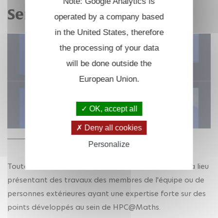
Note: Google Analytics is
Seminar HPC@Maths
operated by a company based
in the United States, therefore
the processing of your data
will be done outside the
European Union.
OK, accept all
Deny all cookies
Personalize
Toutes les deux semaines, un séminaire d’une heure a lieu
présentant des travaux des membres de l'équipe ou de
personnes extérieures ayant une expertise forte sur des
points développés au sein de HPC@Maths.