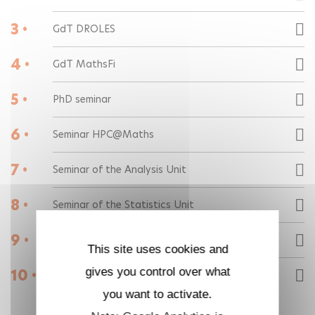
3 •
GdT DROLES
4 •
GdT MathsFi
5 •
PhD seminar
6 •
Seminar HPC@Maths
7 •
Seminar of the Analysis Unit
8 •
Seminar of the Statistics Unit
9 •
Seminar on Optimization
This site uses cookies and
gives you control over what
10 •
Séminaire du Pôle Probabilités
you want to activate.