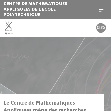
CENTRE DE MATHÉMATIQUES
APPLIQUÉES DE L'ECOLE
POLYTECHNIQUE
Bienvenue
sur
l'Institut
Polytechnique
de
Paris
Le Centre de Mathématiques
Appliquées mène des recherches