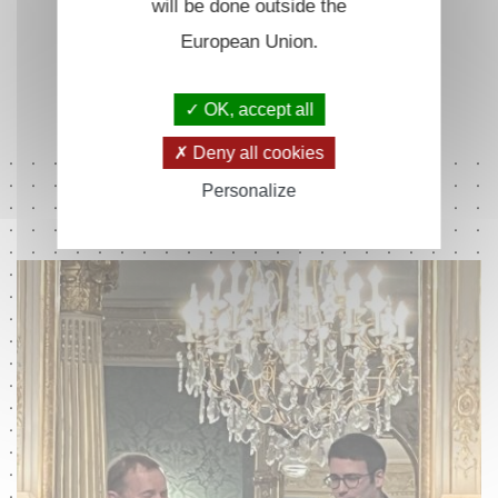
will be done outside the
European Union.
OK, accept all
Actualités
Deny all cookies
Personalize