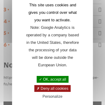
This site uses cookies and
3 •
Contactez-nous
gives you control over what
you want to activate.
4 •
Nous recrutons
Note: Google Analytics is
5 •
Intranet
operated by a company based
in the United States, therefore
6 •
Webmail
the processing of your data
will be done outside the
Nous recrutons
European Union.
https://candidatures-calliope.polytechnique.fr/calliope-
OK, accept all
fo/recherche/index.php?lang=fr
Deny all cookies
Personalize