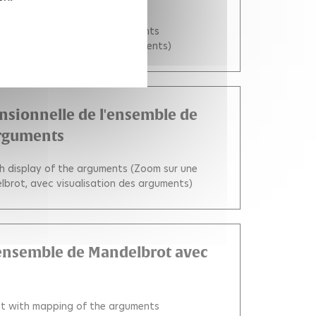
set with mapping of the arguments
elbrot avec 'mapping' des arguments)
nsionnelle de l'ensemble de
arguments
h display of the arguments (Zoom sur une
lbrot, avec visualisation des arguments)
l'ensemble de Mandelbrot avec
set with mapping of the arguments