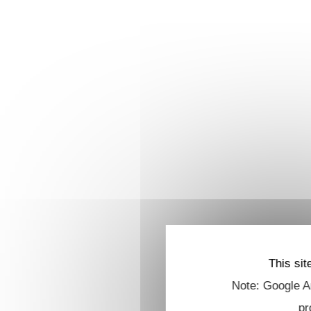
This sit
Note: Google An
pr